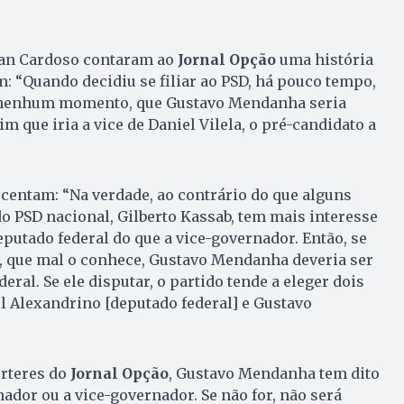
?
lan Cardoso contaram ao
Jornal Opção
uma história
: “Quando decidiu se filiar ao PSD, há pouco tempo,
m nenhum momento, que Gustavo Mendanha seria
im que iria a vice de Daniel Vilela, o pré-candidato a
centam: “Na verdade, ao contrário do que alguns
o PSD nacional, Gilberto Kassab, tem mais interesse
putado federal do que a vice-governador. Então, se
b, que mal o conhece, Gustavo Mendanha deveria ser
eral. Se ele disputar, o partido tende a eleger dois
 Alexandrino [deputado federal] e Gustavo
rteres do
Jornal Opção
, Gustavo Mendanha tem dito
ador ou a vice-governador. Se não for, não será