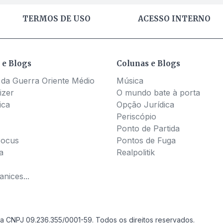
TERMOS DE USO
ACESSO INTERNO
 e Blogs
Colunas e Blogs
 da Guerra Oriente Médio
Música
izer
O mundo bate à porta
ica
Opção Jurídica
Periscópio
Ponto de Partida
Pocus
Pontos de Fuga
a
Realpolitik
nices...
a CNPJ 09.236.355/0001-59. Todos os direitos reservados.