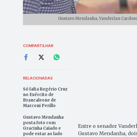
Gustavo Mendanha, Vanderlan Cardoso e 
COMPARTILHAR
RELACIONADAS
Só falta Rogério Cruz
no Exército de
Brancaleone de
Marconi Perillo
Gustavo Mendanha
posta foto com
Entre o senador Vanderl
Gracinha Caiado e
Gustavo Mendanha, dois
pode estar ao lado