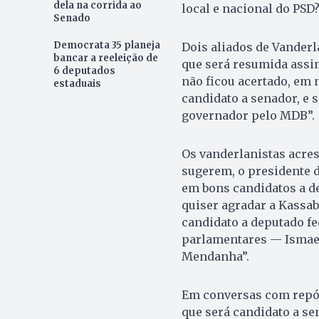
dela na corrida ao
local e nacional do PSD
Senado
Democrata 35 planeja
Dois aliados de Vander
bancar a reeleição de
que será resumida assim
6 deputados
não ficou acertado, e
estaduais
candidato a senador, e s
governador pelo MDB”.
Os vanderlanistas acres
sugerem, o presidente d
em bons candidatos a de
quiser agradar a Kassa
candidato a deputado fed
parlamentares — Ismael
Mendanha”.
Em conversas com repó
que será candidato a sen