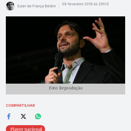
09 fevereiro 2019 às 20h13
Euler de França Belém
Foto: Reprodução
COMPARTILHAR
Player nacional