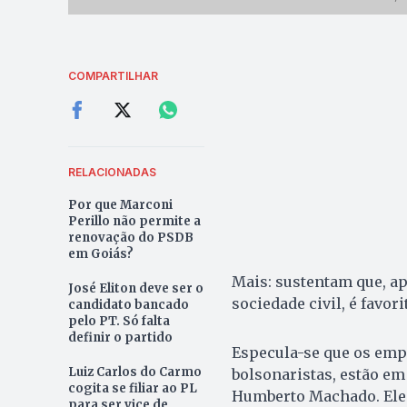
COMPARTILHAR
RELACIONADAS
Por que Marconi
Perillo não permite a
renovação do PSDB
em Goiás?
Mais: sustentam que, a
José Eliton deve ser o
sociedade civil, é favori
candidato bancado
pelo PT. Só falta
definir o partido
Especula-se que os em
Luiz Carlos do Carmo
bolsonaristas, estão em
cogita se filiar ao PL
Humberto Machado. Eles 
para ser vice de