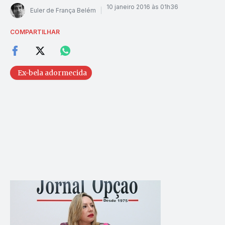
10 janeiro 2016 às 01h36
Euler de França Belém
COMPARTILHAR
Ex-bela adormecida