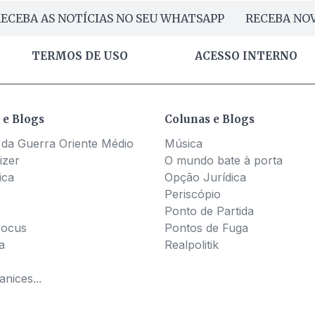
ECEBA AS NOTÍCIAS NO SEU WHATSAPP
RECEBA NOV
TERMOS DE USO
ACESSO INTERNO
 e Blogs
Colunas e Blogs
 da Guerra Oriente Médio
Música
izer
O mundo bate à porta
ica
Opção Jurídica
Periscópio
Ponto de Partida
Pocus
Pontos de Fuga
a
Realpolitik
nices...