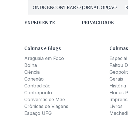
ONDE ENCONTRAR O JORNAL OPÇÃO
R
EXPEDIENTE
PRIVACIDADE
Colunas e Blogs
Colunas
Araguaia em Foco
Especial
Bolha
Faltou D
Ciência
Geopolít
Conexão
Gerais
Contradição
História
Contraponto
Hocus 
Conversas de Mãe
Imprens
Crônicas de Viagens
Livros
Espaço UFG
Machadia