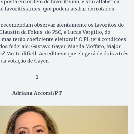
disposta em ordem de favoritismo, e sim alfabética.
até favoritíssimos, que podem acabar derrotados.
ta recomendam observar atentamente os favoritos do
Glaustin da Fokus, do PSC, e Lucas Vergílio, do
, mas terão coeficiente eleitoral? O PL terá condições
dos federais: Gustavo Gayer, Magda Moffato, Major
? Muito difícil. Acredita-se que elegerá de dois a três.
da votação de Gayer.
1
Adriana Accorsi/PT