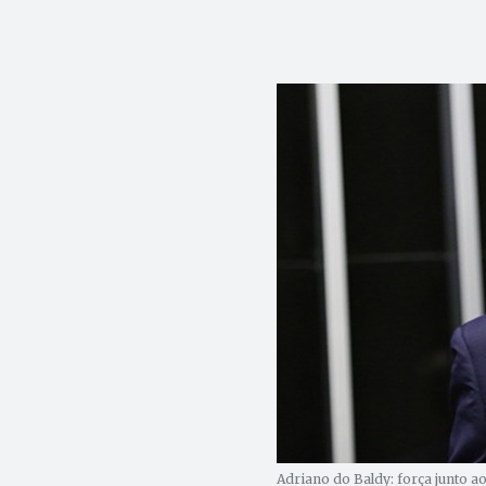
Adriano do Baldy: força junto a