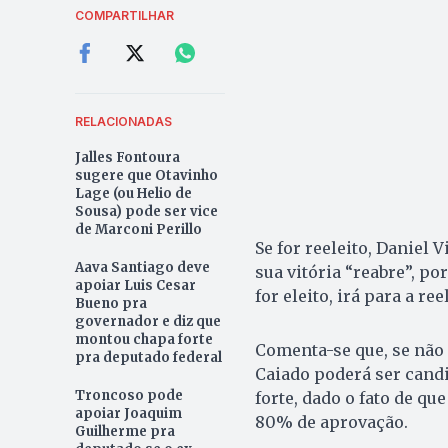
COMPARTILHAR
RELACIONADAS
Jalles Fontoura
sugere que Otavinho
Lage (ou Helio de
Sousa) pode ser vice
de Marconi Perillo
Se for reeleito, Daniel 
Aava Santiago deve
sua vitória “reabre”, po
apoiar Luis Cesar
for eleito, irá para a re
Bueno pra
governador e diz que
montou chapa forte
Comenta-se que, se não 
pra deputado federal
Caiado poderá ser candi
Troncoso pode
forte, dado o fato de q
apoiar Joaquim
80% de aprovação.
Guilherme pra