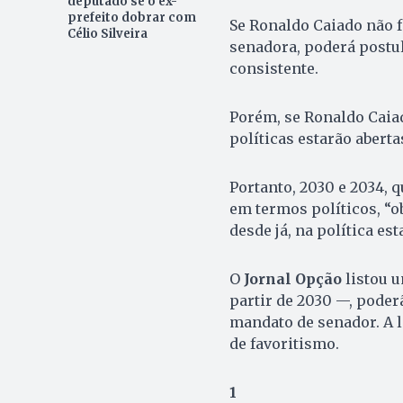
deputado se o ex-
prefeito dobrar com
Se Ronaldo Caiado não f
Célio Silveira
senadora, poderá postu
consistente.
Porém, se Ronaldo Caiad
políticas estarão aberta
Portanto, 2030 e 2034, q
em termos políticos, “o
desde já, na política est
O
Jornal Opção
listou u
partir de 2030 —, poder
mandato de senador. A l
de favoritismo.
1