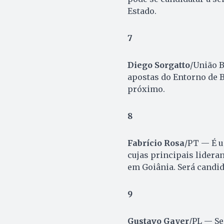
Estado.
7
Diego Sorgatto
/União B
apostas do Entorno de B
próximo.
8
Fabrício Rosa
/PT — É u
cujas principais lider
em Goiânia. Será candid
9
Gustavo Gayer
/PL — Se