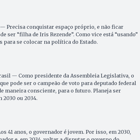
 — Precisa conquistar espaço próprio, e não ficar
e ser “filha de Iris Rezende”. Como vice está “usando”
 para se colocar na política do Estado.
rasil — Como presidente da Assembleia Legislativa, o
que pode ser o campeão de voto para deputado federal
de maneira consciente, para o futuro. Planeja ser
m 2030 ou 2034.
s 41 anos, o governador é jovem. Por isso, em 2030,
nador e, em 2034, voltar a disputar o governo do