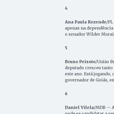
4
Ana Paula Rezende
/PL
apenas na dependência d
o senador Wilder Morais
5
Bruno Peixoto
/União B
deputado cresceu tanto 
este ano. Está jogando, 
governador de Goiás, e
6
Daniel Vilela
/MDB — Ao
pode se candidatar a se