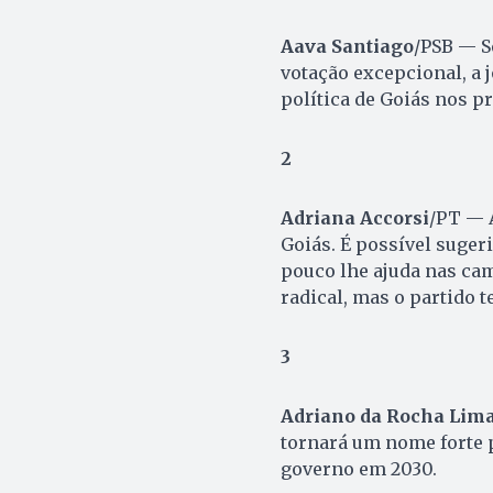
Aava Santiago
/PSB — S
votação excepcional, a
política de Goiás nos p
2
Adriana Accorsi
/PT — 
Goiás. É possível sugeri
pouco lhe ajuda nas cam
radical, mas o partido t
3
Adriano da Rocha Lim
tornará um nome forte p
governo em 2030.