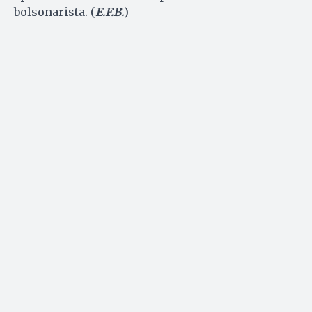
bolsonarista. (
E.F.B.
)