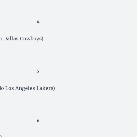
4
o Dallas Cowboys)
5
do Los Angeles Lakers)
6