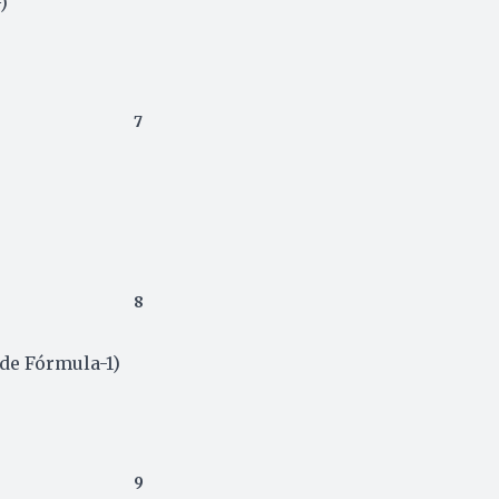
)
7
8
de Fórmula-1)
9