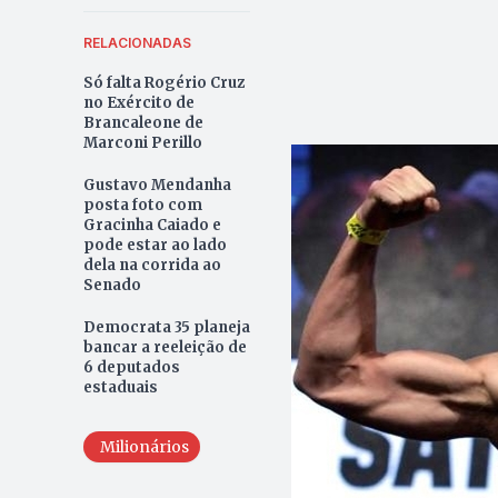
RELACIONADAS
Só falta Rogério Cruz
no Exército de
Brancaleone de
Marconi Perillo
Gustavo Mendanha
posta foto com
Gracinha Caiado e
pode estar ao lado
dela na corrida ao
Senado
Democrata 35 planeja
bancar a reeleição de
6 deputados
estaduais
Milionários