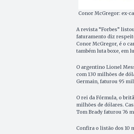
Conor McGregor: ex-c
A revista “Forbes” list
faturamento diz respeit
Conor McGregor, é o ca
também luta boxe, em lu
O argentino Lionel Mess
com 130 milhões de dóla
Germain, faturou 95 mil
O rei da Fórmula, o bri
milhões de dólares. Ca
Tom Brady faturou 76 mi
Confira o listão dos 10 