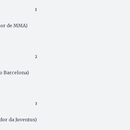
1
dor de MMA)
2
o Barcelona)
3
dor da Juventus)