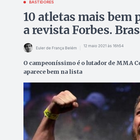
BASTIDORES
10 atletas mais bem
a revista Forbes. Bras
12 maio 2021 às 16h54
Euler de França Belém
O campeoníssimo é o lutador de MMA C
aparece bem na lista