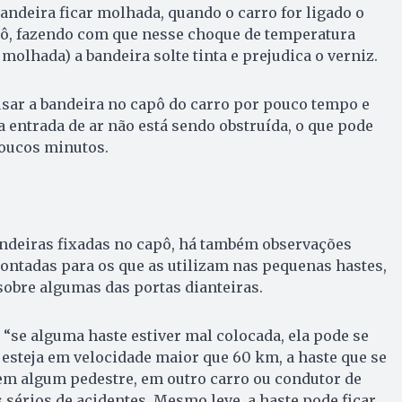
andeira ficar molhada, quando o carro for ligado o
pô, fazendo com que nesse choque de temperatura
molhada) a bandeira solte tinta e prejudica o verniz.
é usar a bandeira no capô do carro por pouco tempo e
 a entrada de ar não está sendo obstruída, o que pode
oucos minutos.
ndeiras fixadas no capô, há também observações
ontadas para os que as utilizam nas pequenas hastes,
sobre algumas das portas dianteiras.
“se alguma haste estiver mal colocada, ela pode se
a esteja em velocidade maior que 60 km, a haste que se
em algum pedestre, em outro carro ou condutor de
 sérios de acidentes. Mesmo leve, a haste pode ficar