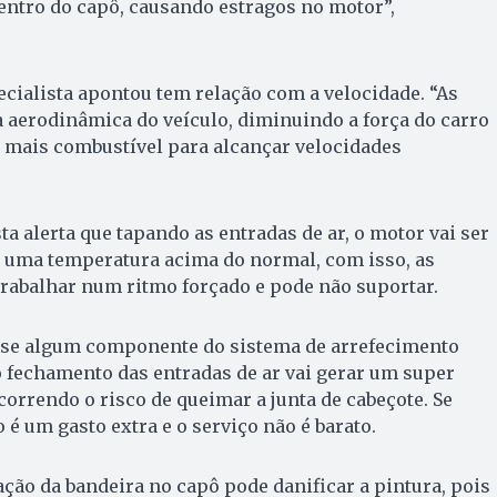
entro do capô, causando estragos no motor”,
ecialista apontou tem relação com a velocidade. “As
 aerodinâmica do veículo, diminuindo a força do carro
e mais combustível para alcançar velocidades
ta alerta que tapando as entradas de ar, o motor vai ser
m uma temperatura acima do normal, com isso, as
trabalhar num ritmo forçado e pode não suportar.
, se algum componente do sistema de arrefecimento
 fechamento das entradas de ar vai gerar um super
orrendo o risco de queimar a junta de cabeçote. Se
o é um gasto extra e o serviço não é barato.
ação da bandeira no capô pode danificar a pintura, pois