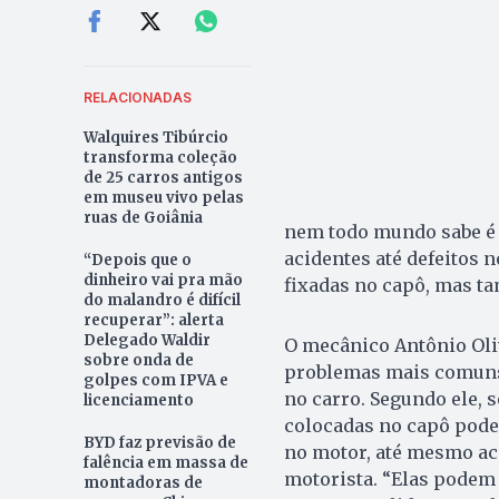
RELACIONADAS
Walquires Tibúrcio
transforma coleção
de 25 carros antigos
em museu vivo pelas
ruas de Goiânia
nem todo mundo sabe é 
acidentes até defeitos 
“Depois que o
dinheiro vai pra mão
fixadas no capô, mas t
do malandro é difícil
recuperar”: alerta
Delegado Waldir
O mecânico Antônio Oli
sobre onda de
problemas mais comuns
golpes com IPVA e
no carro. Segundo ele, 
licenciamento
colocadas no capô pode
BYD faz previsão de
no motor, até mesmo aci
falência em massa de
motorista. “Elas podem 
montadoras de