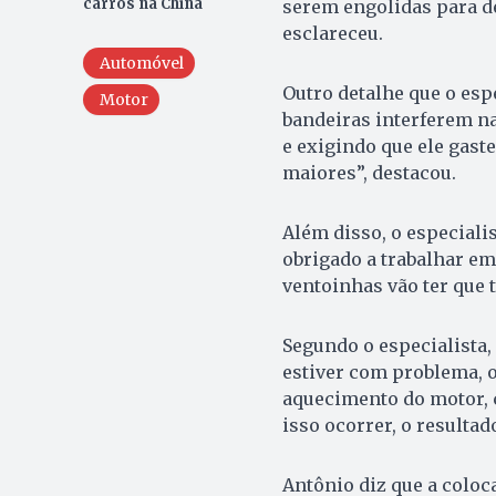
carros na China
serem engolidas para d
esclareceu.
Automóvel
Outro detalhe que o esp
Motor
bandeiras interferem na
e exigindo que ele gast
maiores”, destacou.
Além disso, o especialis
obrigado a trabalhar e
ventoinhas vão ter que 
Segundo o especialista
estiver com problema, o
aquecimento do motor, c
isso ocorrer, o resultad
Antônio diz que a coloc