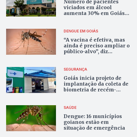
Número de pacientes
viciados em álcool
aumenta 30% em Goiás
após pandemia
DENGUE EM GOIÁS
“A vacina é efetiva, mas
ainda é preciso ampliar o
público-alvo”, diz
superintendente da SES
sobre dengue em Goiás
SEGURANÇA
Goiás inicia projeto de
implantação da coleta de
biometria de recém-
nascidos para evitar
trocas
SAÚDE
Dengue: 16 municípios
goianos estão em
situação de emergência