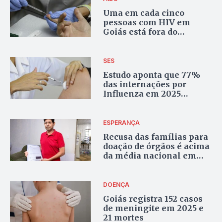
Uma em cada cinco
pessoas com HIV em
Goiás está fora do
tratamento, aponta
boletim
SES
Estudo aponta que 77%
das internações por
Influenza em 2025
ocorreram entre pessoas
não vacinadas
ESPERANÇA
Recusa das famílias para
doação de órgãos é acima
da média nacional em
Goiás
DOENÇA
Goiás registra 152 casos
de meningite em 2025 e
21 mortes