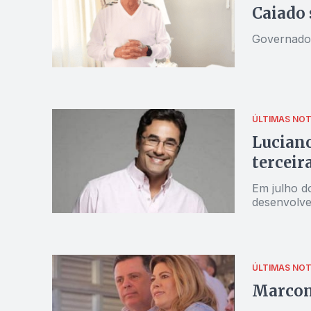
Caiado 
Governador
ÚLTIMAS NOT
Luciano
terceir
Em julho d
desenvolve
ÚLTIMAS NOT
Marconi