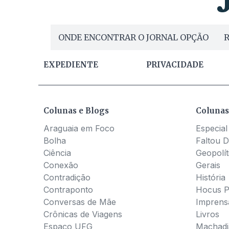
ONDE ENCONTRAR O JORNAL OPÇÃO
R
EXPEDIENTE
PRIVACIDADE
Colunas e Blogs
Colunas
Araguaia em Foco
Especial
Bolha
Faltou D
Ciência
Geopolít
Conexão
Gerais
Contradição
História
Contraponto
Hocus 
Conversas de Mãe
Imprens
Crônicas de Viagens
Livros
Espaço UFG
Machadia