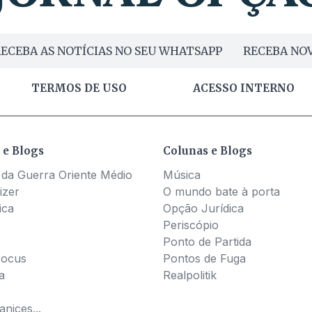
ECEBA AS NOTÍCIAS NO SEU WHATSAPP
RECEBA NOV
TERMOS DE USO
ACESSO INTERNO
 e Blogs
Colunas e Blogs
 da Guerra Oriente Médio
Música
izer
O mundo bate à porta
ica
Opção Jurídica
Periscópio
Ponto de Partida
Pocus
Pontos de Fuga
a
Realpolitik
nices...