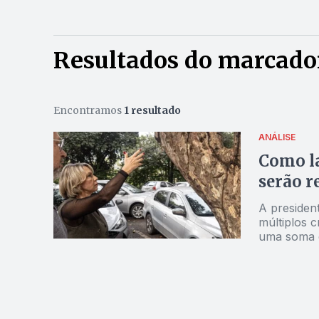
Resultados do marcador
Encontramos
1 resultado
ANÁLISE
Como la
serão r
A presiden
múltiplos c
uma soma d
esse exempl
informações