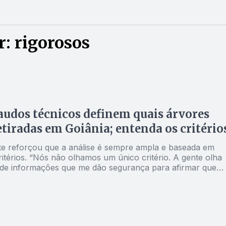
: rigorosos
udos técnicos definem quais árvores
etiradas em Goiânia; entenda os critério
te reforçou que a análise é sempre ampla e baseada em
ritérios. “Nós não olhamos um único critério. A gente olha
e informações que me dão segurança para afirmar que
ar está em final de ciclo de vida. É uma soma de
 de toda análise in loco que é feita nesse exemplar”, disse