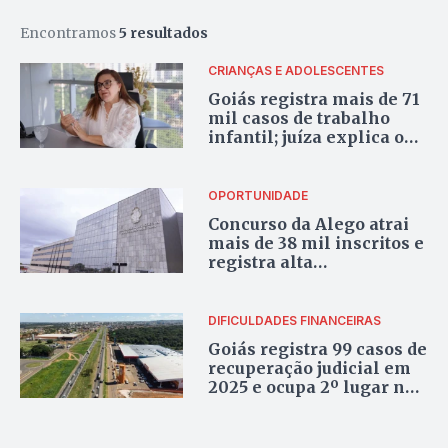
Encontramos
5 resultados
CRIANÇAS E ADOLESCENTES
Goiás registra mais de 71
mil casos de trabalho
infantil; juíza explica o
fenômeno e alerta para
novas formas de
exploração
OPORTUNIDADE
Concurso da Alego atrai
mais de 38 mil inscritos e
registra alta
concorrência
DIFICULDADES FINANCEIRAS
Goiás registra 99 casos de
recuperação judicial em
2025 e ocupa 2º lugar no
ranking nacional