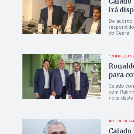
Caiado 
irá dis
De acordo 
respondido
do Ceará
"CONHEÇO SE
Ronaldo
para c
Caiado con
com Ratinh
noite deste
Kassab
ARTICULAÇÃ
Caiado 