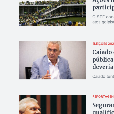
partici
O STF cond
atos golpis
ELEIÇÕES 20
Caiado 
pública,
deveria
Caiado tent
REPORTAGEN
Seguran
qualifi