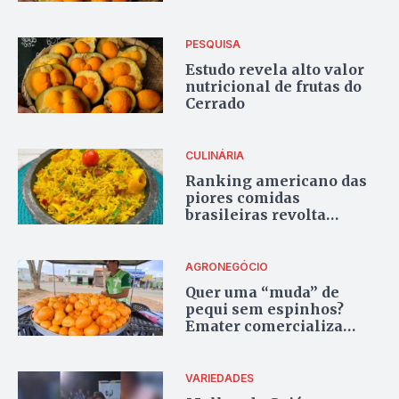
PESQUISA
Estudo revela alto valor
nutricional de frutas do
Cerrado
CULINÁRIA
Ranking americano das
piores comidas
brasileiras revolta
pessoas e chefes de
cozinha na internet
AGRONEGÓCIO
Quer uma “muda” de
pequi sem espinhos?
Emater comercializa
hastes com boa genética
VARIEDADES