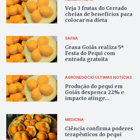
Veja 3 frutas do Cerrado
cheias de benefícios para
colocar na dieta
SAFRA
Ceasa Goiás realiza 5ª
Festa do Pequi com
entrada gratuita
AGRONEGÓCIO
ÚLTIMAS NOTÍCIAS
Produção do pequi em
Goiás despenca 22% e
impacto atinge
produtores locais
MEDICINA
Ciência confirma poderes
terapêuticos do pequi