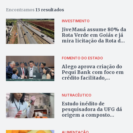
Encontramos
13 resultados
INVESTIMENTO
JiveMauá assume 80% da
Rota Verde em Goiás e já
mira licitação da Rota do
Pequi
FOMENTO DO ESTADO
Alego aprova criação do
Pequi Bank com foco em
crédito facilitado,
programas sociais e
serviços digitais
NUTRACÊUTICO
Estudo inédito de
pesquisadora da UFG dá
origem a composto
nutritivo feito da casca do
pequi
ALIMENTAÇÃO