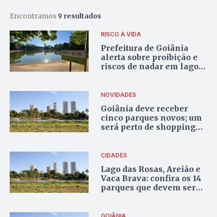
Encontramos
9 resultados
RISCO À VIDA
Prefeitura de Goiânia
alerta sobre proibição e
riscos de nadar em lagos
de parques
NOVIDADES
Goiânia deve receber
cinco parques novos; um
será perto de shopping
na Região Norte
CIDADES
Lago das Rosas, Areião e
Vaca Brava: confira os 14
parques que devem ser
incluídos em projeto de
concessão
GOIÂNIA