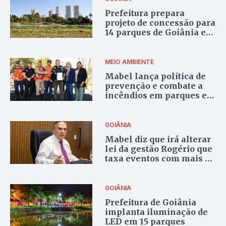
Prefeitura prepara
projeto de concessão para
14 parques de Goiânia e
pode incluir questão dos
‘naming rights’
MEIO AMBIENTE
Mabel lança política de
prevenção e combate a
incêndios em parques e
áreas públicas
GOIÂNIA
Mabel diz que irá alterar
lei da gestão Rogério que
taxa eventos com mais de
10 pessoas em parques
GOIÂNIA
Prefeitura de Goiânia
implanta iluminação de
LED em 15 parques