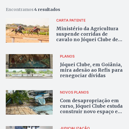
Encontramos
4 resultados
CARTA PATENTE
Ministério da Agricultura
suspende corridas de
cavalo no Jóquei Clube de
Goiânia por
irregularidades
PLANOS
Jóquei Clube, em Goiânia,
mira adesão ao Refis para
renegociar dívidas
NOVOS PLANOS
Com desapropriação em
curso, Jóquei Clube estuda
construir novo espaço em
Goiânia ou na Região
Metropolitana
JUDICIALIZAÇÃO