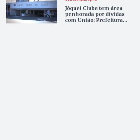
Jóquei Clube tem área
penhorada por dívidas
com União; Prefeitura
minimiza impacto e
segue com projeto e
complexo multiuso