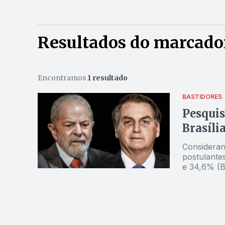
Resultados do marcador:
Encontramos
1 resultado
BASTIDORES
Pesquis
Brasíli
Consideran
postulante
e 34,6% (B