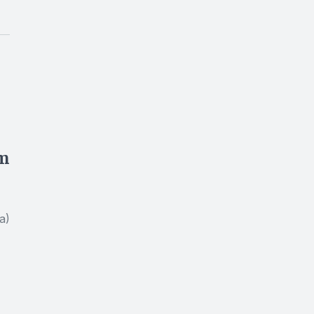
em
a)