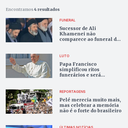
Encontramos
4 resultados
FUNERAL
Sucessor de Ali
Khamenei não
comparece ao funeral do
pai; irmãos rezam diante
dos caixões
LUTO
Papa Francisco
simplificou ritos
funerários e será
enterrado em caixão
simples
REPORTAGENS
Pelé merecia muito mais,
mas celebrar a memória
não é o forte do brasileiro
ÚLTIMAS NOTÍCIAS