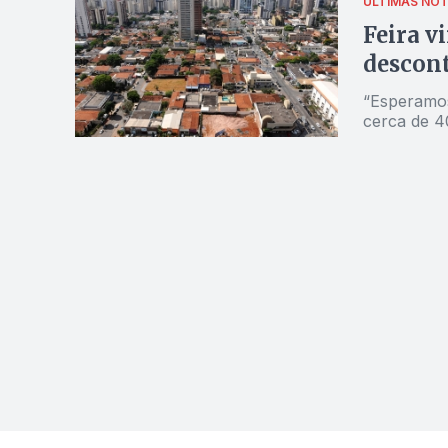
ÚLTIMAS NOT
Feira v
descont
“Esperamos 
cerca de 4