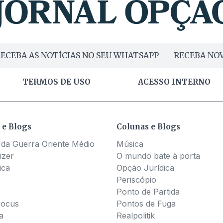
ECEBA AS NOTÍCIAS NO SEU WHATSAPP
RECEBA NOV
TERMOS DE USO
ACESSO INTERNO
 e Blogs
Colunas e Blogs
 da Guerra Oriente Médio
Música
izer
O mundo bate à porta
ica
Opção Jurídica
Periscópio
Ponto de Partida
Pocus
Pontos de Fuga
a
Realpolitik