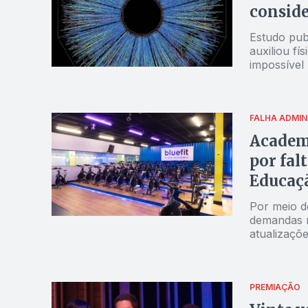
conside
Estudo publ
auxiliou f
impossível
FALHA ADMIN
Academi
por fal
Educaçã
Por meio de
demandas n
atualizaçõe
PREMIAÇÃO