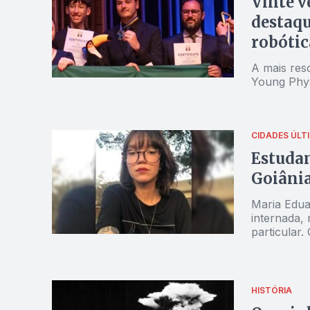
Vinte v
destaqu
robótic
A mais resc
Young Phys
CIDADES
ÚLT
Estudan
Goiâni
Maria Edua
internada,
particular
academica
HISTÓRIA