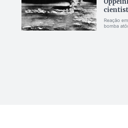
Oppeinh
cientis
Reação em 
bomba atô