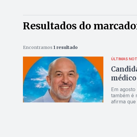
Resultados do marcado
Encontramos
1 resultado
ÚLTIMAS NOT
Candida
médico
Em agosto d
também é m
afirma que 
estaria apt
28/09/2005