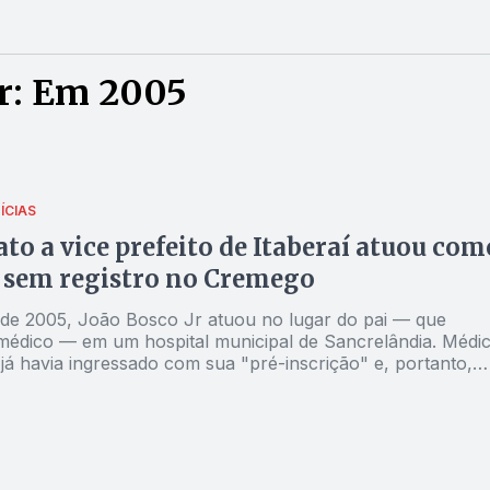
r: Em 2005
ÍCIAS
to a vice prefeito de Itaberaí atuou com
 sem registro no Cremego
e 2005, João Bosco Jr atuou no lugar do pai — que
édico — em um hospital municipal de Sancrelândia. Médi
já havia ingressado com sua "pré-inscrição" e, portanto,
o. Conselho, por sua vez, diz que somente a partir de
 ele pôde exercer a medicina regularmente