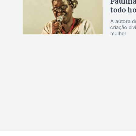
Paulina
todo h
A autora d
criação di
mulher