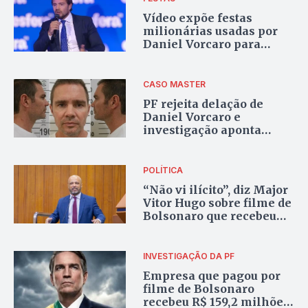
Vídeo expõe festas
milionárias usadas por
Daniel Vorcaro para
seduzir políticos e
autoridades
CASO MASTER
PF rejeita delação de
Daniel Vorcaro e
investigação aponta
esquema além de fraudes
financeiras
POLÍTICA
“Não vi ilícito”, diz Major
Vitor Hugo sobre filme de
Bolsonaro que recebeu
R$ 61 milhões ligados a
Vorcaro
INVESTIGAÇÃO DA PF
Empresa que pagou por
filme de Bolsonaro
recebeu R$ 159,2 milhões