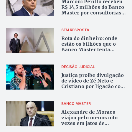
Marconi Perillo recebeu
R$ 14,5 milhões do Banco
Master por consultorias,
apontam documentos
encaminhados à CPI do
Crime Organizado
SEM RESPOSTA
Rota do dinheiro: onde
estão os bilhões que o
Banco Master tenta
esconder?
DECISÃO JUDICIAL
Justiça proíbe divulgação
de vídeo de Zé Neto e
Cristiano por ligação com
Vorcaro
BANCO MASTER
Alexandre de Moraes
viajou pelo menos oito
vezes em jatos de
empresas de Daniel