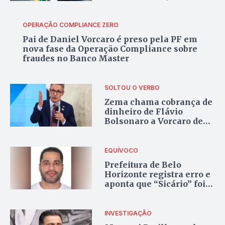
de fundos investigados
pela PF ligadas a Vorcaro
OPERAÇÃO COMPLIANCE ZERO
Pai de Daniel Vorcaro é preso pela PF em
nova fase da Operação Compliance sobre
fraudes no Banco Master
SOLTOU O VERBO
Zema chama cobrança de
dinheiro de Flávio
Bolsonaro a Vorcaro de
“imperdoável” e “tapa na
cara dos brasileiros”
EQUÍVOCO
Prefeitura de Belo
Horizonte registra erro e
aponta que “Sicário” foi
enterrado antes de
morrer
INVESTIGAÇÃO