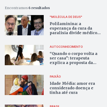
Encontramos
6 resultados
"MOLÉCULA DE DEUS"
Polilaminina: a
esperança da cura da
paralisia divide médicos
entre otimismo e
ceticismo científico
AUTOCONHECIMENTO
“Quando o corpo volta a
ser casa”: terapeuta
explica a proposta da
terapia tântrica
PAIXÃO
Idade Média: amor era
considerado doença e
tinha até cura
BRASIL