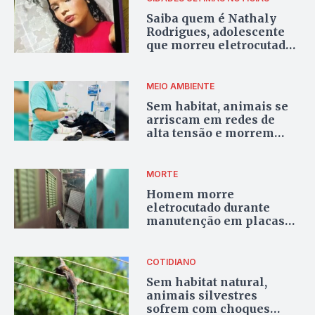
Saiba quem é Nathaly
Rodrigues, adolescente
que morreu eletrocutada
em Goiânia
MEIO AMBIENTE
Sem habitat, animais se
arriscam em redes de
alta tensão e morrem
vítimas choque elétrico
em Goiás
MORTE
Homem morre
eletrocutado durante
manutenção em placas
solares em Aparecida de
Goiânia
COTIDIANO
Sem habitat natural,
animais silvestres
sofrem com choques