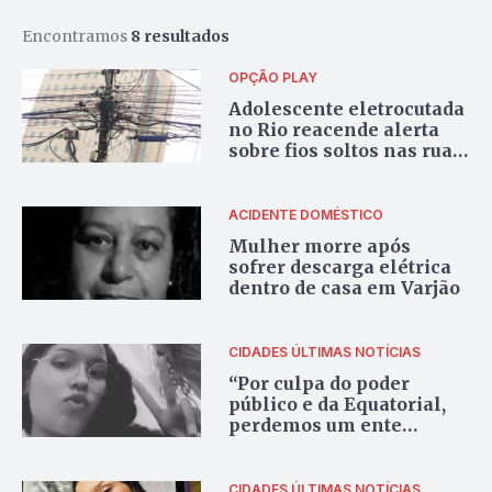
Encontramos
8 resultados
OPÇÃO PLAY
Adolescente eletrocutada
no Rio reacende alerta
sobre fios soltos nas ruas
e Paço anuncia
descentralização da
remoção
ACIDENTE DOMÉSTICO
Mulher morre após
sofrer descarga elétrica
dentro de casa em Varjão
CIDADES
ÚLTIMAS NOTÍCIAS
“Por culpa do poder
público e da Equatorial,
perdemos um ente
familiar” diz familiar de
Nathaly Rodrigues
CIDADES
ÚLTIMAS NOTÍCIAS