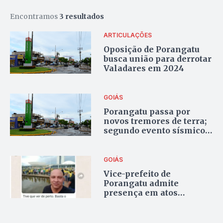
Encontramos
3 resultados
ARTICULAÇÕES
Oposição de Porangatu
busca união para derrotar
Valadares em 2024
GOIÁS
Porangatu passa por
novos tremores de terra;
segundo evento sísmico
em uma semana
GOIÁS
Vice-prefeito de
Porangatu admite
presença em atos
antidemocráticos, mas
nega participação em
invasão