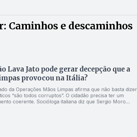
r: Caminhos e descaminhos
o Lava Jato pode gerar decepção que a
mpas provocou na Itália?
ado da Operações Mãos Limpas afirma que não basta dizer
ticos “são todos corruptos”. O cidadão precisa ter um
nto coerente. Socióloga italiana diz que Sergio Moro
ter a imagem de juiz apartidário