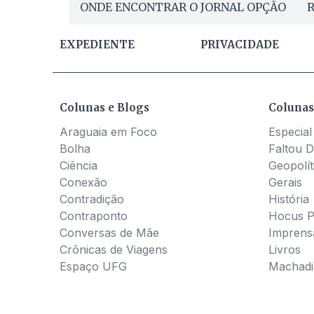
ONDE ENCONTRAR O JORNAL OPÇÃO
R
EXPEDIENTE
PRIVACIDADE
Colunas e Blogs
Colunas
Araguaia em Foco
Especial
Bolha
Faltou D
Ciência
Geopolít
Conexão
Gerais
Contradição
História
Contraponto
Hocus 
Conversas de Mãe
Imprens
Crônicas de Viagens
Livros
Espaço UFG
Machadia