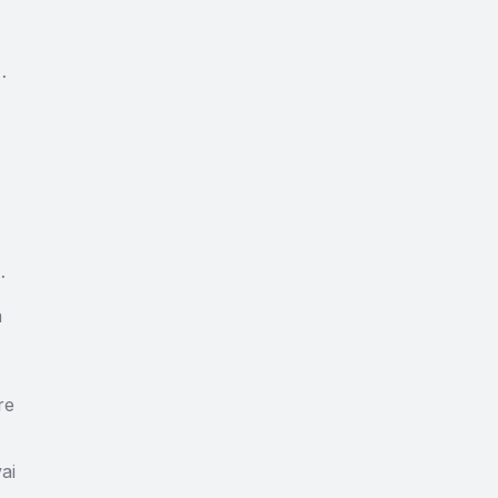
”,
a
re
ai