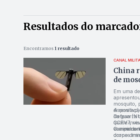
Resultados do marcador
Encontramos
1 resultado
CANAL MILIT
China r
de mosq
Em uma dem
apresentou
mosquito, 
dispositivo
A revelaçã
Defesa (NU
da guerra 
CCTV7, rev
quase invis
vez menore
campo de b
O minidron
drones minú
corpo dimi