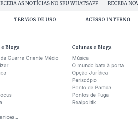
ECEBA AS NOTÍCIAS NO SEU WHATSAPP
RECEBA NOV
TERMOS DE USO
ACESSO INTERNO
 e Blogs
Colunas e Blogs
 da Guerra Oriente Médio
Música
izer
O mundo bate à porta
ica
Opção Jurídica
Periscópio
Ponto de Partida
Pocus
Pontos de Fuga
a
Realpolitik
nices...