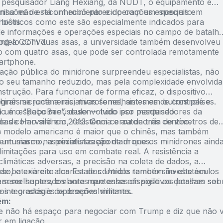
pesquisador Liang Hexiang, da NUDT, o equipamento é
 missões de reconhecimento e operações especiais em
inha mão está um robô parecido com um mosquito.
ostis.
 biônicos como este são especialmente indicados para
e informações e operações especiais no campo de batalha
ang à CCTV7.
delo com duas asas, a universidade também desenvolveu
 com quatro asas, que pode ser controlada remotamente
artphone.
ação pública do minidrone surpreendeu especialistas, não
o seu tamanho reduzido, mas pela complexidade envolvida
strução. Para funcionar de forma eficaz, o dispositivo
tegrar microcâmeras, microfones, sistemas de controle e
hinês se junta a iniciativas semelhantes em outros países.
m um espaço minúsculo — tudo isso mantendo
 é o “RoboBee”, desenvolvido por pesquisadores da
icas como silêncio, resistência e autonomia de voo.
de de Harvard em 2013. Com cerca de três centímetros de
 modelo americano é maior que o chinês, mas também
s
 um marco na miniaturização de drones.
entusiasmo, especialistas apontam que os minidrones aind
limitações para uso em combate real. A resistência a
limáticas adversas, a precisão na coleta de dados, a
de bateria e o alcance de controle remoto são obstáculos
sso, o exército dos Estados Unidos também investe em
am ser superados antes que esses dispositivos possam ser
s semelhantes, embora mantenha em sigilo os detalhes sob
 integrados às operações militares.
os e o estágio de desenvolvimento.
ém:
ue não há espaço para negociar com Trump e diz que não v
r em ligação