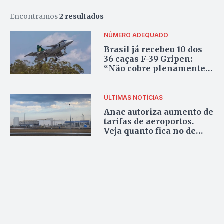
Encontramos
2 resultados
NÚMERO ADEQUADO
Brasil já recebeu 10 dos
36 caças F-39 Gripen:
“Não cobre plenamente
as necessidades de
vigilância e defesa do
espaço aéreo nacional”,
ÚLTIMAS NOTÍCIAS
diz FAB
Anac autoriza aumento de
tarifas de aeroportos.
Veja quanto fica no de
Goiânia