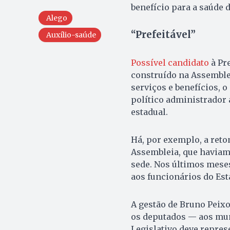
benefício para a saúde 
Alego
“Prefeitável”
Auxílio-saúde
Possível candidato
à Pr
construído na Assemblei
serviços e benefícios, 
político administrador 
estadual.
Há, por exemplo, a ret
Assembleia, que haviam
sede. Nos últimos meses
aos funcionários do Est
A gestão de Bruno Peixo
os deputados — aos muni
Legislativo deve represe