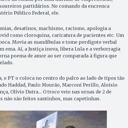
esoureiros partidários. No comando da encrenca
tério Público Federal, ele.
mias, desatinos, machismo, racismo, apologia a
ovid como cloroquina, caricatura de pacientes etc. Um
 boca. Movia as mandíbulas e tome perdigoto verbal
m ema. Aí, a Justiça inova, libera Lula e a verborragia
torna poema de amor ao ser comparada à figura que
elado.
, o PT o coloca no centro do palco ao lado de tipos tão
do Haddad, Paulo Mourão, Marconi Perillo, Aloisio
ça, Olívio Dutra… O troco veio nas urnas de 2 de
s não são feitos santinhos, mas capetinhas.