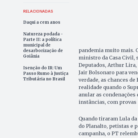
RELACIONADAS
Daqui a cem anos
Natureza podada -
Parte II: a política
municipal de
pandemia muito mais. O 
desarborização de
Goiânia
ministro da Casa Civil,
Deputados, Arthur Lira,
Isenção do IR: Um
Jair Bolsonaro para ven
Passo Rumo à Justiça
Tributária no Brasil
verdade, as chances de
realidade quando o Sup
anular as condenações d
instâncias, com provas 
Quando tiraram Lula da 
do Planalto, petistas e
campanha, o PT relembr