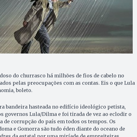
doso do churrasco há milhões de fios de cabelo no
ados pelas preocupações com as contas. Eis o que Lula
omia, boleto.
a bandeira hasteada no edifício ideológico petista,
s governos Lula/Dilma e foi tirada de vez ao eclodir o
a de corrupção do país em todos os tempos. Os
odoma e Gomorra são tudo éden diante do oceano de
ofres da estatal por uma miríade de empreiteiras,