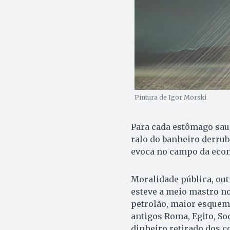
Pintura de Igor Morski
Para cada estômago sau
ralo do banheiro derrub
evoca no campo da econ
Moralidade pública, outr
esteve a meio mastro no
petrolão, maior esquem
antigos Roma, Egito, S
dinheiro retirado dos c