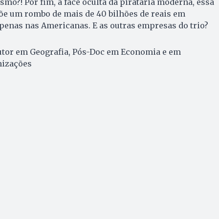
smo?! Por fim, a face oculta da pirataria moderna, essa
õe um rombo de mais de 40 bilhões de reais em
penas nas Americanas. E as outras empresas do trio?
utor em Geografia, Pós-Doc em Economia e em
nizações