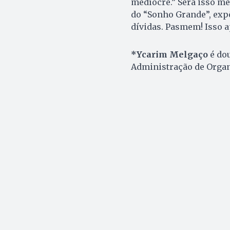
medíocre.” Será isso me
do “Sonho Grande”, exp
dívidas. Pasmem! Isso a
*Ycarim Melgaço
é do
Administração de Orga