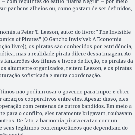
– com requintes do estilo “Barba Negra” – por meio
usurpar bens alheios ou, como gostam de ser definidos,
omista Peter T. Leeson, autor do livro: “The Invisible
mics of Pirates” (O Gancho Invisível: A Economia
ução livre]), os piratas são conhecidos por estridência,
ótica, mas a realidade pirata difere dessa imagem. Ao
 fanfarrões dos filmes e livros de ficção, os piratas da
os altamente organizados, reitera Leeson, e os piratas
uturação sofisticada e muita coordenação.
timos não podiam usar o governo para impor e obter
arranjos cooperativos entre eles. Apesar disso, eles
operação com centenas de outros bandidos. Em meio a
te para o conflito, eles raramente brigavam, roubavam
utros. De fato, a harmonia pirata era tão comum
re seus legítimos contemporâneos que dependiam do
ão social.