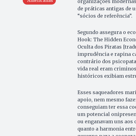
Americanas
organizações modernas 
de práticas antigas de 
“sócios de referência”.
Segundo assegura o econ
Hook: The Hidden Econo
Oculta dos Piratas [trad
imprudência e rapina ca
contrário dos psicopatas
vida real eram criminos
históricos exibiam estr
Esses saqueadores marí
apoio, nem mesmo fazer 
conseguiam ter essa co
um potencial onipresen
ou enganavam uns aos o
quanto a harmonia ent
governo para a cooperaç