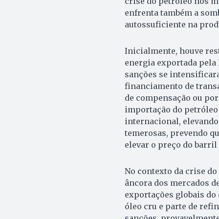
crise do petróleo nos m
enfrenta também a sombr
autossuficiente na prod
Inicialmente, houve res
energia exportada pela 
sanções se intensificar
financiamento de trans
de compensação ou por c
importação do petróleo 
internacional, elevando 
temerosas, prevendo qu
elevar o preço do barril
No contexto da crise do
âncora dos mercados de 
exportações globais do 
óleo cru e parte de refi
sanções, provavelmente