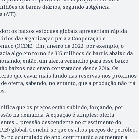
ilhões de barris diários, segundo a Agência
 (AIE).
dor: os baixos estoques globais apresentam rápida
tórios da Organização para a Cooperação e
ico (OCDE). Em janeiro de 2022, por exemplo, o
zia algo em torno de 335 milhões de barris abaixo da
ionando, então, um alerta vermelho para esse baixo
tão baixos não eram constatados desde 2014. Os
 terão que cavar mais fundo nas reservas nos próximos
 de oferta, sabendo, no entanto, que a produção não irá
os.
gnifica que os preços estão subindo, forçando, por
ssão na demanda. A equação é simples: oferta
centes = pressão descendente no crescimento do
IB) global. Conclui-se que os altos preços de petróleo,
0% no acumulado do ano, continuarão a aumentar a