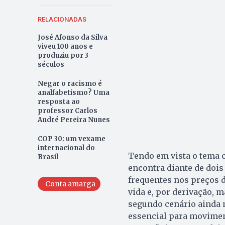
RELACIONADAS
José Afonso da Silva
viveu 100 anos e
produziu por 3
séculos
Negar o racismo é
analfabetismo? Uma
resposta ao
professor Carlos
André Pereira Nunes
COP 30: um vexame
internacional do
Tendo em vista o tema c
Brasil
encontra diante de doi
frequentes nos preços d
Conta amarga
vida e, por derivação, 
segundo cenário ainda m
essencial para movimen