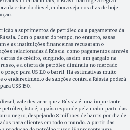
ercados internacionais, o Brasil não foge à regra e
a da crise do diesel, embora seja nos dias de hoje
ução.
trição a suprimentos de petróleo ou a pagamentos da
Rússia. Com o passar do tempo, no entanto, essas
am e as instituições financeiras recusaram o
ações relacionadas à Rússia, como pagamentos através
artas de crédito, surgindo, assim, um gargalo na
russo, e a oferta de petróleo diminuiu no mercado
o preço para U$ 110 o barril. Há estimativas muito
e o endurecimento de sanções contra a Rússia poderá
 para US$ 150.
 diesel, vale destacar que a Rússia é uma importante
petróleo, isto é, o país responde pela maior parte das
ouro negro, despejando 8 milhões de barris por dia de
nados para clientes em todo o mundo. A partir das
 a produção de petróleo russo já apresente uma