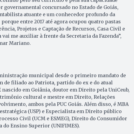
tor governamental concursado no Estado de Goiás,
ntabilista atuante e um conhecedor profundo da
, porque entre 2017 até agora ocupou quatro pastas
ncia, Projetos e Captação de Recursos, Casa Civil e
vai me auxiliar à frente da Secretaria da Fazenda”,
lmar Mariano.
dministração municipal desde o primeiro mandato de
e filiado ao Patriota, partido do ex e do atual
É nascido em Goiânia, doutor em Direito pela UniCeub,
rimônio cultural e mestre em Direito, Relações
volvimento, ambos pela PUC Goiás. Além disso, é MBA
stratégica (USP) e Especialista em Direito público
Processo Civil (UCM e ESMEG), Direito do Consumidor
a do Ensino Superior (UNIFIMES).