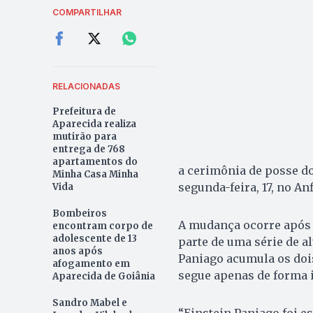
COMPARTILHAR
RELACIONADAS
Prefeitura de
Aparecida realiza
mutirão para
entrega de 768
apartamentos do
a cerimônia de posse do
Minha Casa Minha
segunda-feira, 17, no A
Vida
Bombeiros
A mudança ocorre após 
encontram corpo de
adolescente de 13
parte de uma série de a
anos após
Paniago acumula os doi
afogamento em
segue apenas de forma i
Aparecida de Goiânia
Sandro Mabel e
“Einstein Paniago foi e