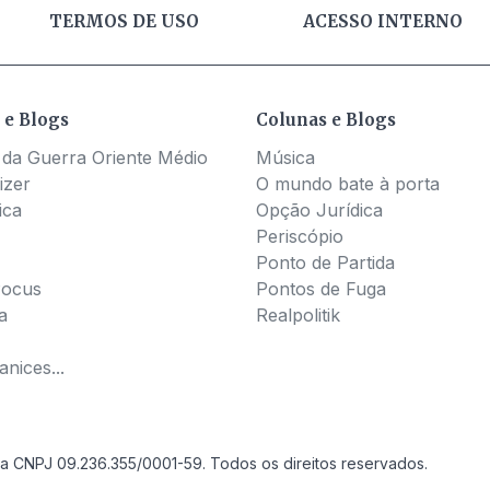
TERMOS DE USO
ACESSO INTERNO
 e Blogs
Colunas e Blogs
 da Guerra Oriente Médio
Música
izer
O mundo bate à porta
ica
Opção Jurídica
Periscópio
Ponto de Partida
Pocus
Pontos de Fuga
a
Realpolitik
nices...
a CNPJ 09.236.355/0001-59. Todos os direitos reservados.