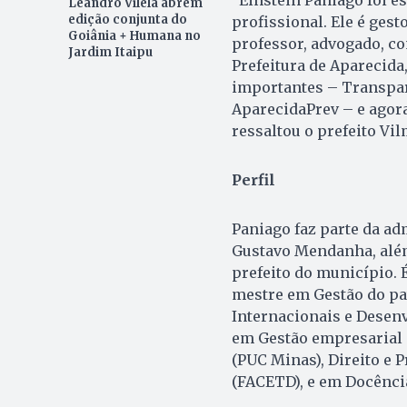
Leandro Vilela abrem
edição conjunta do
profissional. Ele é ges
Goiânia + Humana no
professor, advogado, co
Jardim Itaipu
Prefeitura de Aparecida
importantes – Transparê
AparecidaPrev – e agora 
ressaltou o prefeito Vi
Perfil
Paniago faz parte da a
Gustavo Mendanha, além d
prefeito do município. 
mestre em Gestão do pat
Internacionais e Desen
em Gestão empresarial e
(PUC Minas), Direito e 
(FACETD), e em Docênci