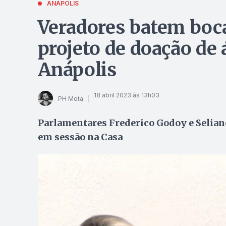
ANÁPOLIS
Veradores batem boca
projeto de doação de
Anápolis
18 abril 2023 às 13h03
PH Mota
Parlamentares Frederico Godoy e Selian
em sessão na Casa