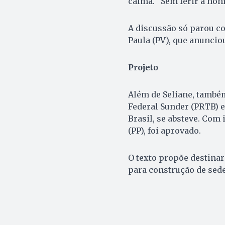
calma. “Sem ferir a hon
A discussão só parou c
Paula (PV), que anuncio
Projeto
Além de Seliane, também
Federal Sunder (PRTB) e
Brasil, se absteve. Com 
(PP), foi aprovado.
O texto propõe destinar 
para construção de sed