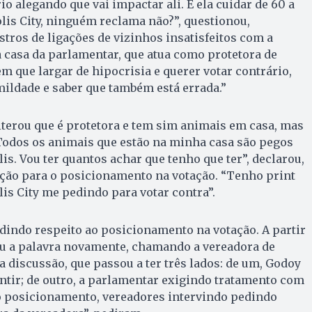
o alegando que vai impactar ali. E ela cuidar de 60 a
is City, ninguém reclama não?”, questionou,
tros de ligações de vizinhos insatisfeitos com a
 casa da parlamentar, que atua como protetora de
m que largar de hipocrisia e querer votar contrário,
ildade e saber que também está errada.”
iterou que é protetora e tem sim animais em casa, mas
Todos os animais que estão na minha casa são pegos
is. Vou ter quantos achar que tenho que ter”, declarou,
ção para o posicionamento na votação. “Tenho print
is City me pedindo para votar contra”.
edindo respeito ao posicionamento na votação. A partir
u a palavra novamente, chamando a vereadora de
 discussão, que passou a ter três lados: de um, Godoy
tir; de outro, a parlamentar exigindo tratamento com
ro posicionamento, vereadores intervindo pedindo