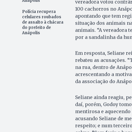
Anápolis
vereadora votou contrári
100 cachorros no Anápol
Polícia recupera
apontando que tem regis
celulares roubados
de assalto à chácara
situação dos animais na
do prefeito de
animais. “A vereadora te
Anápolis
por a sandalinha da hum
Em resposta, Seliane re
rebateu as acusações. “
na rua, dentro de Anápol
acrescentando a motiva
da associação do Anápol
Seliane ainda reagiu, p
daí, porém, Godoy tomo
mentirosa e aquecendo a
acusando Seliane de men
respeito; e num tercei