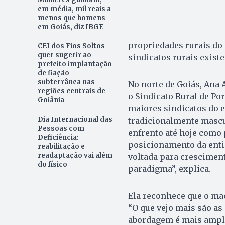
em média, mil reais a
menos que homens
em Goiás, diz IBGE
propriedades rurais do 
CEI dos Fios Soltos
quer sugerir ao
sindicatos rurais exist
prefeito implantação
de fiação
subterrânea nas
No norte de Goiás, Ana 
regiões centrais de
o Sindicato Rural de Po
Goiânia
maiores sindicatos do e
Dia Internacional das
tradicionalmente mascu
Pessoas com
enfrento até hoje como 
Deficiência:
posicionamento da enti
reabilitação e
readaptação vai além
voltada para cresciment
do físico
paradigma”, explica.
Ela reconhece que o ma
“O que vejo mais são as
abordagem é mais ampl