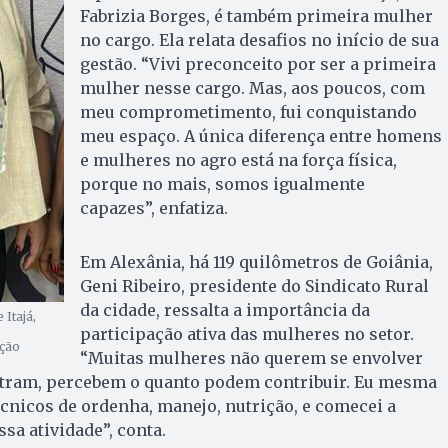
Fabrizia Borges, é também primeira mulher
no cargo. Ela relata desafios no início de sua
gestão. “Vivi preconceito por ser a primeira
mulher nesse cargo. Mas, aos poucos, com
meu comprometimento, fui conquistando
meu espaço. A única diferença entre homens
e mulheres no agro está na força física,
porque no mais, somos igualmente
capazes”, enfatiza.
Em Alexânia, há 119 quilômetros de Goiânia,
Geni Ribeiro, presidente do Sindicato Rural
da cidade, ressalta a importância da
 Itajá,
participação ativa das mulheres no setor.
ução
“Muitas mulheres não querem se envolver
tram, percebem o quanto podem contribuir. Eu mesma
técnicos de ordenha, manejo, nutrição, e comecei a
sa atividade”, conta.