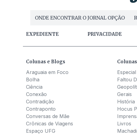
ONDE ENCONTRAR O JORNAL OPÇÃO
R
EXPEDIENTE
PRIVACIDADE
Colunas e Blogs
Colunas
Araguaia em Foco
Especial
Bolha
Faltou D
Ciência
Geopolít
Conexão
Gerais
Contradição
História
Contraponto
Hocus 
Conversas de Mãe
Imprens
Crônicas de Viagens
Livros
Espaço UFG
Machadia