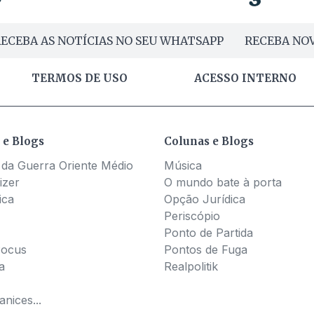
ECEBA AS NOTÍCIAS NO SEU WHATSAPP
RECEBA NOV
TERMOS DE USO
ACESSO INTERNO
 e Blogs
Colunas e Blogs
 da Guerra Oriente Médio
Música
izer
O mundo bate à porta
ica
Opção Jurídica
Periscópio
Ponto de Partida
Pocus
Pontos de Fuga
a
Realpolitik
nices...