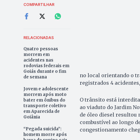
COMPARTILHAR
RELACIONADAS
Quatro pessoas
morrem em
acidentes nas
rodovias federais em
Goiás durante o fim
no local orientando o t
de semana
registrados 4 acidentes
Jovem e adolescente
morrem após moto
O trânsito está interdi
bater em ônibus do
transporte coletivo
ao viaduto do Jardim N
em Aparecida de
de óleo diesel resulto
Goiânia
combustível ao longo de
“Pegada suicida”:
congestionamento cheg
homem morre após