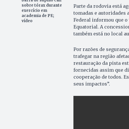
barra de supino cair
sobre tórax durante
Parte da rodovia está a
exercício em
tomadas e autoridades 
academia de PE;
Federal informou que o 
vídeo
Equatorial. A concessio
também está no local au
Por razões de seguranç
trafegar na região afet
restauração da pista es
fornecidas assim que di
cooperação de todos. E
seus impactos”.