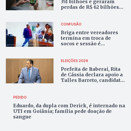
351 bilhões e geraram
perdas de R$ 62 bilhões
às famílias em 2025
CONFUSÃO
Briga entre vereadores
termina em troca de
socos e sessão é
suspensa; veja vídeo
ELEIÇÕES 2026
Prefeita de Itaberaí, Rita
de Cássia declara apoio a
Talles Barreto, candidato
à reeleição
PEDIDO
Eduardo, da dupla com Derick, é internado na
UTI em Goiânia; família pede doação de
sangue