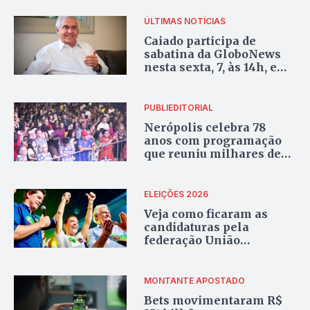
ÚLTIMAS NOTÍCIAS
Caiado participa de
sabatina da GloboNews
nesta sexta, 7, às 14h, em
série com
presidenciáveis da
Datafolha
PUBLIEDITORIAL
Nerópolis celebra 78
anos com programação
que reuniu milhares de
pessoas e segue com
atividades esportivas
ELEIÇÕES 2026
Veja como ficaram as
candidaturas pela
federação União
Progressista em Goiás
MONTANTE APOSTADO
Bets movimentaram R$