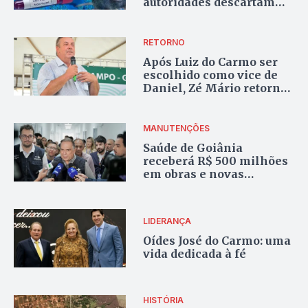
autoridades descartam
circulação do vírus
RETORNO
Após Luiz do Carmo ser
escolhido como vice de
Daniel, Zé Mário retorna
à presidência da Faeg
MANUTENÇÕES
Saúde de Goiânia
receberá R$ 500 milhões
em obras e novas
unidades
LIDERANÇA
Oídes José do Carmo: uma
vida dedicada à fé
HISTÓRIA