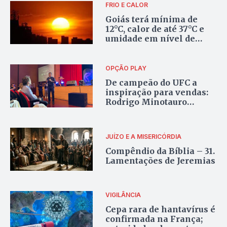
FRIO E CALOR
Goiás terá mínima de
12°C, calor de até 37°C e
umidade em nível de
alerta nesta sexta-feira
OPÇÃO PLAY
De campeão do UFC a
inspiração para vendas:
Rodrigo Minotauro
motiva mais de 2 mil
corretores em Goiânia
JUÍZO E A MISERICÓRDIA
Compêndio da Bíblia – 31.
Lamentações de Jeremias
VIGILÂNCIA
Cepa rara de hantavírus é
confirmada na França;