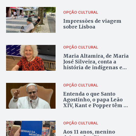
OPÇÃO CULTURAL
Impressões de viagem
sobre Lisboa
OPÇÃO CULTURAL
Maria Altamira, de Maria
José Silveira, conta a
história de indígenas e
ribeirinhos afetados pela
construção da usina Belo
Monte
OPÇÃO CULTURAL
Entenda o que Santo
Agostinho, o papa Leão
XIV, Kant e Popper têm a
dizer sobre inteligência
artificial
OPÇÃO CULTURAL
Aos 11 anos, menino