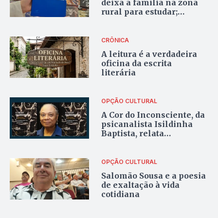
deixa a família na zona
rural para estudar;
décadas depois, executivo
de mobilidade lança
romance inspirado no
CRÔNICA
poder transformador das
A leitura é a verdadeira
escolhas
oficina da escrita
literária
OPÇÃO CULTURAL
A Cor do Inconsciente, da
psicanalista Isildinha
Baptista, relata
constituição subjetiva e
sofrimento psíquico dos
negros
OPÇÃO CULTURAL
Salomão Sousa e a poesia
de exaltação à vida
cotidiana