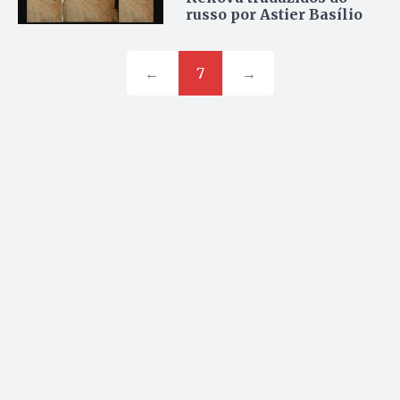
russo por Astier Basílio
←
7
→