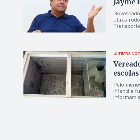
Jayme R
Governador discu
obras rodo
Transporte
ÚLTIMAS NOT
Vereado
escolas
Pelo menos
infantil e 
informam s