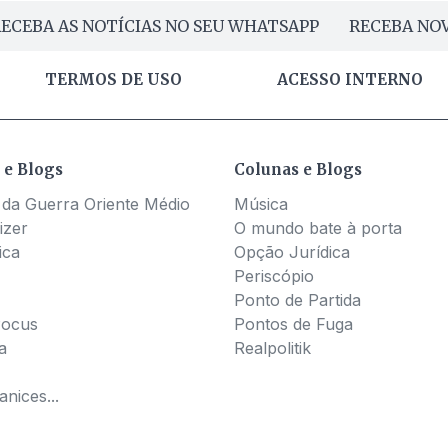
ECEBA AS NOTÍCIAS NO SEU WHATSAPP
RECEBA NOV
TERMOS DE USO
ACESSO INTERNO
 e Blogs
Colunas e Blogs
 da Guerra Oriente Médio
Música
izer
O mundo bate à porta
ica
Opção Jurídica
Periscópio
Ponto de Partida
Pocus
Pontos de Fuga
a
Realpolitik
nices...