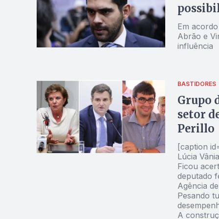
possibi
Em acordo 
Abrão e Vi
influência
BASTIDORES
Grupo d
setor d
Perillo
[caption i
Lúcia Vânia
Ficou acer
deputado f
Agência de
Pesando tu
desempenho 
A construç