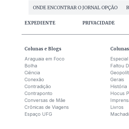
ONDE ENCONTRAR O JORNAL OPÇÃO
R
EXPEDIENTE
PRIVACIDADE
Colunas e Blogs
Colunas
Araguaia em Foco
Especial
Bolha
Faltou D
Ciência
Geopolít
Conexão
Gerais
Contradição
História
Contraponto
Hocus 
Conversas de Mãe
Imprens
Crônicas de Viagens
Livros
Espaço UFG
Machadia