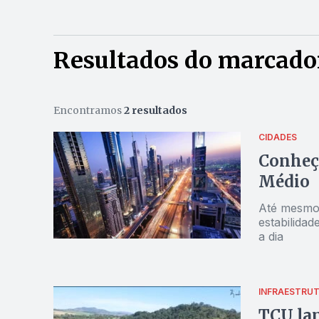
Resultados do marcador
Encontramos
2 resultados
CIDADES
Conheça
Médio
Até mesmo 
estabilidad
a dia
INFRAESTRU
TCU lan