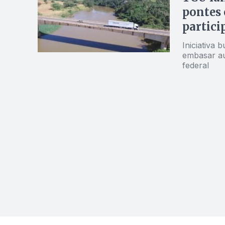
pontes 
partici
Iniciativa 
embasar au
federal