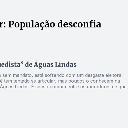
: População desconfia
edista” de Águas Lindas
 sem mandato, está sofrendo com um desgaste eleitoral
até tem tentado se articular, mas poucos o conhecem na
e para tentar convencer a comunidade de que é o nome certo
um “candidato
 pela cidade são moradores pioneiros, com histórico de
um morador.