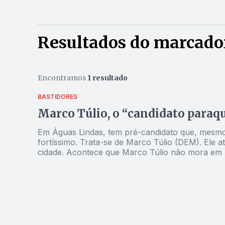
Resultados do marcador
Encontramos
1 resultado
BASTIDORES
Marco Túlio, o “candidato paraqu
Em Águas Lindas, tem pré-candidato que, mesmo
fortíssimo. Trata-se de Marco Túlio (DEM). Ele 
cidade. Acontece que Marco Túlio não mora em Águas Lindas. É senso comum entre os moradores de que,
todos os dias, ele sai de Brasília rumo à cidad
para administrar o município. Mas não tem convencido. A população o classifica como 
paraquedista”. “Todos os prefeitos que passaram
serviços prestados à comunidade. Ele não”, diz 