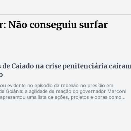
: Não conseguiu surfar
s de Caiado na crise penitenciária caíra
o
ou evidente no episódio da rebelião no presídio em
de Goiânia: a agilidade de reação do governador Marconi
e apresentou uma lista de ações, projetos e obras como
xecutivo, deputado estadual, deputado federal e senador,
o histórico de atenção com essa realidade não só em
s. Ronaldo Caiado até tentou, mas não
surfar na onda dos acontecimentos. As críticas que dispar
m brancas nuvens. Aliás, nem Caiado nem Daniel Vilela,