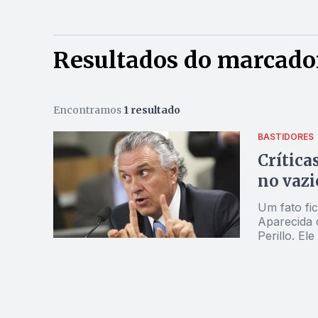
Resultados do marcador
Encontramos
1 resultado
BASTIDORES
Crítica
no vazi
Um fato fic
Aparecida 
Perillo. El
chefe do E
comprovand
Goiás, mas em todo o Paí
conseguiu 
passaram e