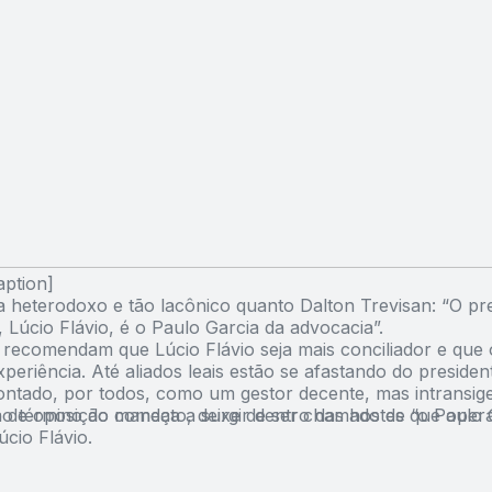
aption]
a heterodoxo e tão lacônico quanto Dalton Trevisan: “O pr
Lúcio Flávio, é o Paulo Garcia da advocacia”.
s recomendam que Lúcio Flávio seja mais conciliador e qu
periência. Até aliados leais estão se afastando do presiden
ntado, por todos, como um gestor decente, mas intransige
ao término do mandato, deixe de ser chamado de “o Paulo 
 de oposição começa a surgir dentro das hostes que oper
úcio Flávio.