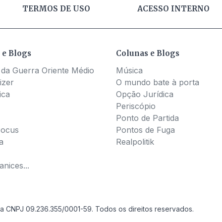
TERMOS DE USO
ACESSO INTERNO
 e Blogs
Colunas e Blogs
 da Guerra Oriente Médio
Música
izer
O mundo bate à porta
ica
Opção Jurídica
Periscópio
Ponto de Partida
Pocus
Pontos de Fuga
a
Realpolitik
nices...
a CNPJ 09.236.355/0001-59. Todos os direitos reservados.