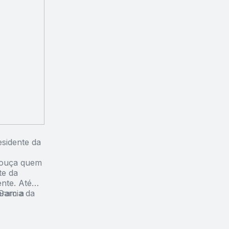
esidente da
e ouça quem
te da
nte. Até
Garcia da
aram a