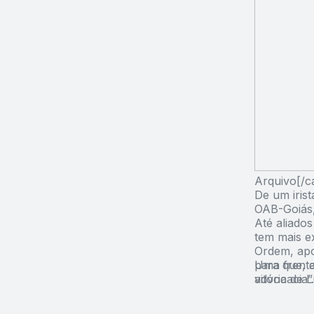
Arquivo[/c
De um irist
OAB-Goiás, 
Até aliado
tem mais ex
Ordem, apo
para que, 
Uma frente
advocacia”.
vitória de L