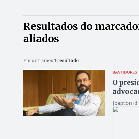
Resultados do marcador
aliados
Encontramos
1 resultado
BASTIDORES
O presi
advoca
[caption i