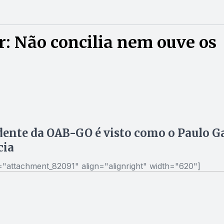
: Não concilia nem ouve os
dente da OAB-GO é visto como o Paulo G
cia
d="attachment_82091" align="alignright" width="620"]