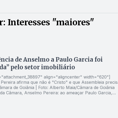
: Interesses "maiores"
ncia de Anselmo a Paulo Garcia foi
da” pelo setor imobiliário
d="attachment_38897" align="aligncenter" width="620"]
 da Câmara, Anselmo Pereira: ao ameaçar Paulo Garcia,
que representa um forte setor da economia brasileira| Foto
ara de Goiânia[/caption] Não é surpresa nenhuma
tões de Goiânia sempre sofreram com as pressões do seto
. O primeiro caso registrado remete a 1947, quando a Lei de