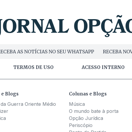
poderia levar adiante seu projeto de lei que cria incentivos
ra empresas que investirem em estacionamentos verticais, q
 de ser empreendimentos. Isso sim seria produtivo tanto el
a a cidade.
ECEBA AS NOTÍCIAS NO SEU WHATSAPP
RECEBA NOV
TERMOS DE USO
ACESSO INTERNO
 e Blogs
Colunas e Blogs
 da Guerra Oriente Médio
Música
izer
O mundo bate à porta
ica
Opção Jurídica
Periscópio