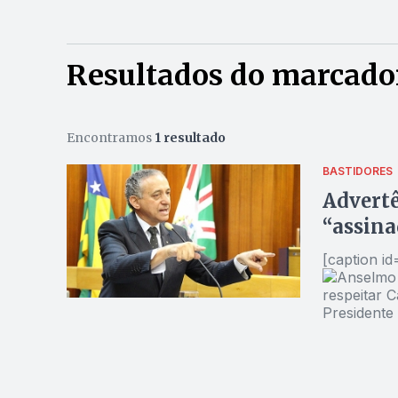
Resultados do marcador
Encontramos
1 resultado
BASTIDORES
Advertê
“assina
[caption i
Presidente
ele mostra 
Alberto Maia/Câm
que as ges
imobiliário