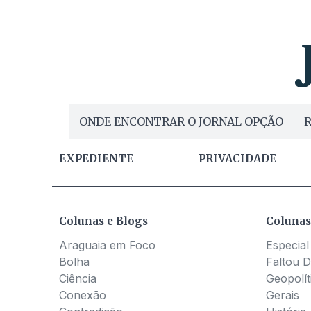
presidente 
fiscais pa
não deixam
quanto par
ONDE ENCONTRAR O JORNAL OPÇÃO
R
EXPEDIENTE
PRIVACIDADE
Colunas e Blogs
Colunas
Araguaia em Foco
Especial
Bolha
Faltou D
Ciência
Geopolít
Conexão
Gerais