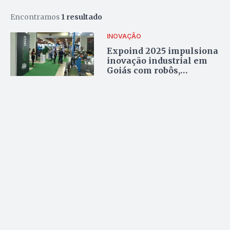
Encontramos
1 resultado
INOVAÇÃO
Expoind 2025 impulsiona
inovação industrial em
Goiás com robôs,
reciclagem de
subprodutos e R$ 200
milhões previstos em
negócios