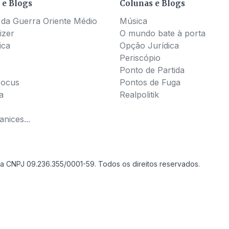
 e Blogs
Colunas e Blogs
 da Guerra Oriente Médio
Música
izer
O mundo bate à porta
ica
Opção Jurídica
Periscópio
Ponto de Partida
Pocus
Pontos de Fuga
a
Realpolitik
nices...
a CNPJ 09.236.355/0001-59. Todos os direitos reservados.