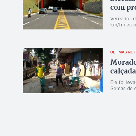
com pro
Vereador d
km/h nas pr
ÚLTIMAS NOT
Morador
calçada
Ele foi lev
Semas de e