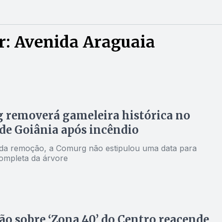
r: Avenida Araguaia
 removerá gameleira histórica no
de Goiânia após incêndio
 da remoção, a Comurg não estipulou uma data para
mpleta da árvore
ão sobre ‘Zona 40’ do Centro reacende